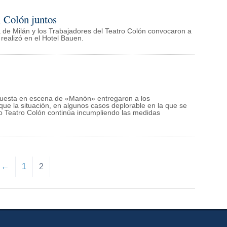
l Colón juntos
a de Milán y los Trabajadores del Teatro Colón convocaron a
realizó en el Hotel Bauen.
 puesta en escena de «Manón» entregaron a los
que la situación, en algunos casos deplorable en la que se
co Teatro Colón continúa incumpliendo las medidas
←
1
2