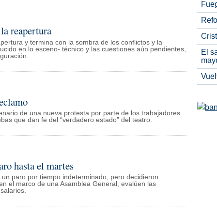
Fueg
Refo
la reapertura
Cris
ertura y termina con la sombra de los conflictos y la
ucido en lo esceno- técnico y las cuestiones aún pendientes,
El s
uguración.
may
Vuel
reclamo
scenario de una nueva protesta por parte de los trabajadores
bas que dan fe del “verdadero estado” del teatro.
ro hasta el martes
o un paro por tiempo indeterminado, pero decidieron
en el marco de una Asamblea General, evalúen las
salarios.