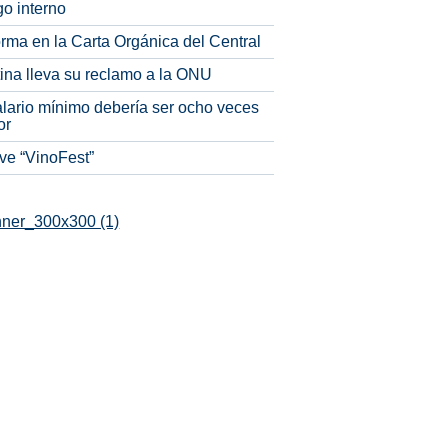
o interno
rma en la Carta Orgánica del Central
tina lleva su reclamo a la ONU
alario mínimo debería ser ocho veces
or
ve “VinoFest”