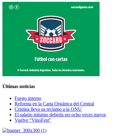
Últimas noticias
Fuego interno
Reforma en la Carta Orgánica del Central
Cristina lleva su reclamo a la ONU
El salario mínimo debería ser ocho veces mayor
Vuelve “VinoFest”