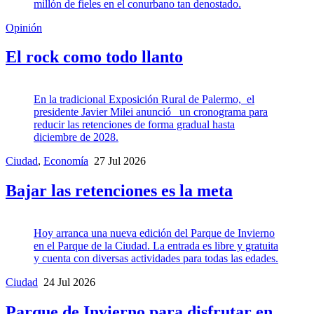
millón de fieles en el conurbano tan denostado.
Opinión
El rock como todo llanto
En la tradicional Exposición Rural de Palermo, el
presidente Javier Milei anunció un cronograma para
reducir las retenciones de forma gradual hasta
diciembre de 2028.
Ciudad
,
Economía
27 Jul 2026
Bajar las retenciones es la meta
Hoy arranca una nueva edición del Parque de Invierno
en el Parque de la Ciudad. La entrada es libre y gratuita
y cuenta con diversas actividades para todas las edades.
Ciudad
24 Jul 2026
Parque de Invierno para disfrutar en