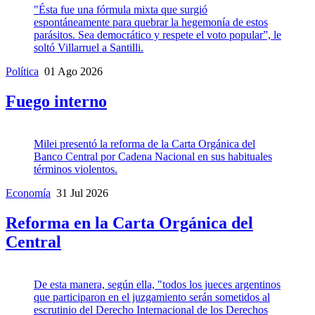
"Ésta fue una fórmula mixta que surgió
espontáneamente para quebrar la hegemonía de estos
parásitos. Sea democrático y respete el voto popular”, le
soltó Villarruel a Santilli.
Política
01 Ago 2026
Fuego interno
Milei presentó la reforma de la Carta Orgánica del
Banco Central por Cadena Nacional en sus habituales
términos violentos.
Economía
31 Jul 2026
Reforma en la Carta Orgánica del
Central
De esta manera, según ella, "todos los jueces argentinos
que participaron en el juzgamiento serán sometidos al
escrutinio del Derecho Internacional de los Derechos