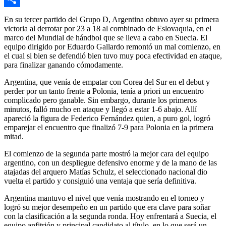
Compartir
En su tercer partido del Grupo D, Argentina obtuvo ayer su primera
victoria al derrotar por 23 a 18 al combinado de Eslovaquia, en el
marco del Mundial de hándbol que se lleva a cabo en Suecia. El
equipo dirigido por Eduardo Gallardo remontó un mal comienzo, en
el cual si bien se defendió bien tuvo muy poca efectividad en ataque,
para finalizar ganando cómodamente.
Argentina, que venía de empatar con Corea del Sur en el debut y
perder por un tanto frente a Polonia, tenía a priori un encuentro
complicado pero ganable. Sin embargo, durante los primeros
minutos, falló mucho en ataque y llegó a estar 1-6 abajo. Allí
apareció la figura de Federico Fernández quien, a puro gol, logró
emparejar el encuentro que finalizó 7-9 para Polonia en la primera
mitad.
El comienzo de la segunda parte mostró la mejor cara del equipo
argentino, con un despliegue defensivo enorme y de la mano de las
atajadas del arquero Matías Schulz, el seleccionado nacional dio
vuelta el partido y consiguió una ventaja que sería definitiva.
Argentina mantuvo el nivel que venía mostrando en el torneo y
logró su mejor desempeño en un partido que era clave para soñar
con la clasificación a la segunda ronda. Hoy enfrentará a Suecia, el
equipo anfitrión y principal candidato al título, en lo que será un