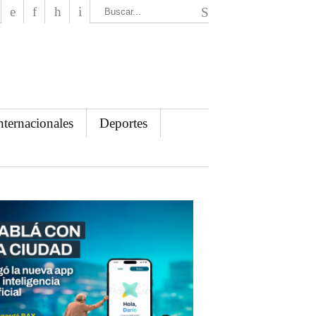
El Mensajero Diario
nternacionales
Deportes