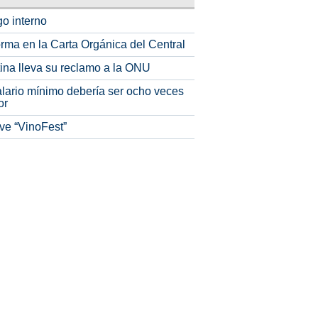
o interno
rma en la Carta Orgánica del Central
tina lleva su reclamo a la ONU
alario mínimo debería ser ocho veces
or
ve “VinoFest”