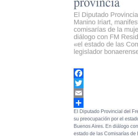
provincia
El Diputado Provincial
Manino Iriart, manife
comisarías de la muje
diálogo con FM Reside
«el estado de las Com
legislador bonaerense
Facebook
Twitter
Email
El Diputado Provincial del Fre
Compartir
su preocupación por el estado
Buenos Aires. En diálogo con 
estado de las Comisarías de 