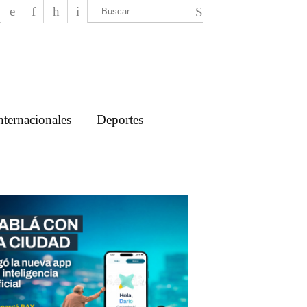
El Mensajero Diario
nternacionales
Deportes