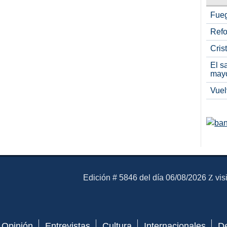
Fueg
Refo
Cris
El s
may
Vuel
El Mensajero Diario
Edición # 5846 del día 06/08/2026
vis
Opinión
Entrevistas
Cultura
Internacionales
D