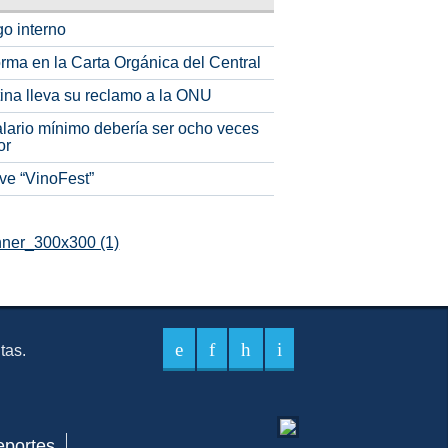
o interno
rma en la Carta Orgánica del Central
tina lleva su reclamo a la ONU
alario mínimo debería ser ocho veces
or
ve “VinoFest”
itas.
eportes