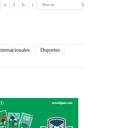
El Mensajero Diario
nternacionales
Deportes