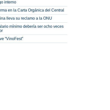
o interno
rma en la Carta Orgánica del Central
tina lleva su reclamo a la ONU
alario mínimo debería ser ocho veces
or
ve “VinoFest”