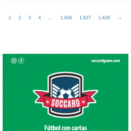
1
2
3
4
…
1.426
1.427
1.428
→