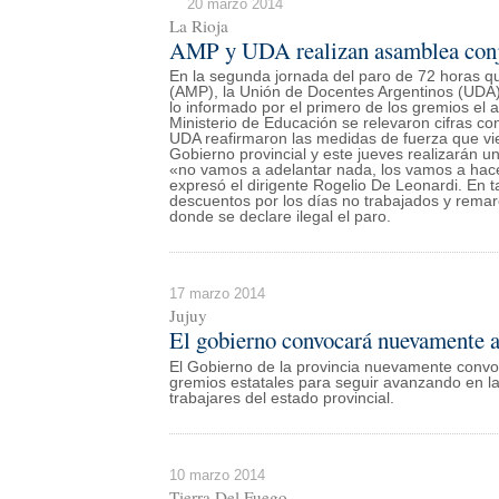
20 marzo 2014
La Rioja
AMP y UDA realizan asamblea conju
En la segunda jornada del paro de 72 horas qu
(AMP), la Unión de Docentes Argentinos (UDA
lo informado por el primero de los gremios el 
Ministerio de Educación se relevaron cifras 
UDA reafirmaron las medidas de fuerza que vie
Gobierno provincial y este jueves realizarán 
«no vamos a adelantar nada, los vamos a hace
expresó el dirigente Rogelio De Leonardi. En 
descuentos por los días no trabajados y remarc
donde se declare ilegal el paro.
17 marzo 2014
Jujuy
El gobierno convocará nuevamente a 
El Gobierno de la provincia nuevamente convoca
gremios estatales para seguir avanzando en l
trabajares del estado provincial.
10 marzo 2014
Tierra Del Fuego