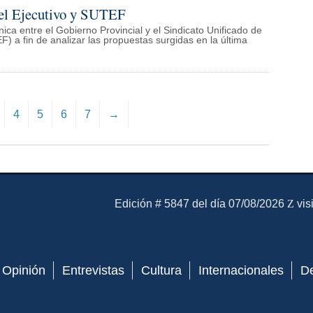
e el Ejecutivo y SUTEF
ica entre el Gobierno Provincial y el Sindicato Unificado de
 a fin de analizar las propuestas surgidas en la última
4
5
6
7
→
El Mensajero Diario
Edición # 5847 del día 07/08/2026
vis
Opinión
Entrevistas
Cultura
Internacionales
D