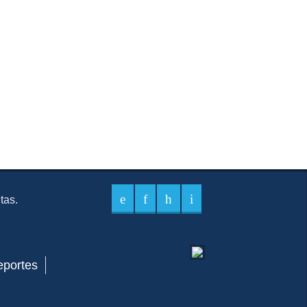
itas.
eportes