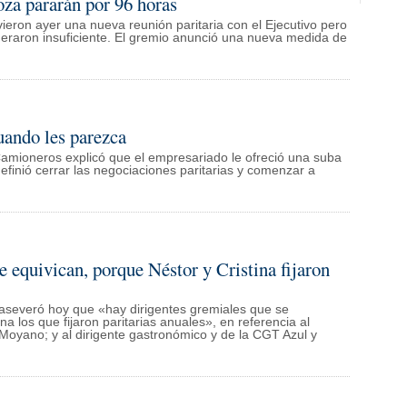
za pararán por 96 horas
ron ayer una nueva reunión paritaria con el Ejecutivo pero
deraron insuficiente. El gremio anunció una nueva medida de
ando les parezca
amioneros explicó que el empresariado le ofreció una suba
definió cerrar las negociaciones paritarias y comenzar a
 equivican, porque Néstor y Cristina fijaron
, aseveró hoy que «hay dirigentes gremiales que se
a los que fijaron paritarias anuales», en referencia al
Moyano; y al dirigente gastronómico y de la CGT Azul y