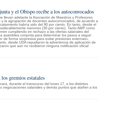
nta y el Obispo recibe a los autoconvocados
e llevan adelante la Asociación de Maestros y Profesores
) y la agrupación de docentes autoconvocados, de acuerdo a
acatamiento habría sido del 90 por ciento. En tanto, desde el
considerablemente menores (30 por ciento). Tanto AMP como
nen cumpliendo en rechazo a las ofertas salariales del
una asamblea conjunta para determinar los pasos a seguir:
r de forma sorpresiva para evitar presiones externas»,
tanto, desde UDA repudiaron la advertencia de aplicación de
aron que aún no recibieron ninguna notificación oficial
los gremios estatales
rá, durante el transcurso del lunes 17, a los distintos
as negociaciones salariales y demás puntos que atañen a los