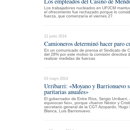
Los empleados del Casino de Mendo
Los trabajadores nucleados en UPJCM mantuvie
el ofrecimiento fue rechazado porque lo consi
fuerza, que comenzaría el viernes 27.
21 junio 2014
Camioneros determinó hacer paro cu
En un comunicado de prensa el Sindicato de C
del 28% por este motivo la comisión directiva 
realizar medidas de fuerzas
03 mayo 2014
Urribarri: «Moyano y Barrionuevo se
paritarias anuales»
El gobernador de Entre Ríos, Sergio Urribarri
equivocan feo», porque «fueron Néstor y Cristin
secretario general de la CGT Azopardo, Hugo 
Blanca, Luis Barrionuevo.