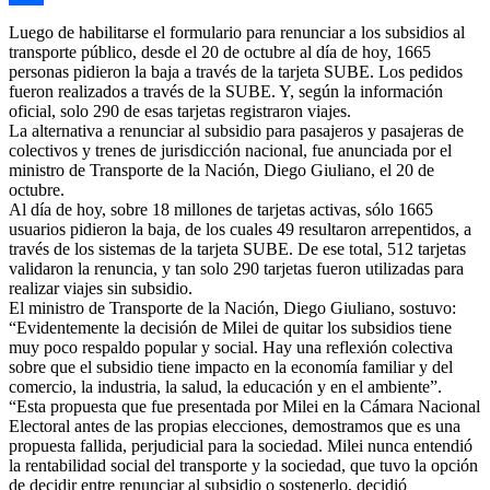
Compartir
Luego de habilitarse el formulario para renunciar a los subsidios al
transporte público, desde el 20 de octubre al día de hoy, 1665
personas pidieron la baja a través de la tarjeta SUBE. Los pedidos
fueron realizados a través de la SUBE. Y, según la información
oficial, solo 290 de esas tarjetas registraron viajes.
La alternativa a renunciar al subsidio para pasajeros y pasajeras de
colectivos y trenes de jurisdicción nacional, fue anunciada por el
ministro de Transporte de la Nación, Diego Giuliano, el 20 de
octubre.
Al día de hoy, sobre 18 millones de tarjetas activas, sólo 1665
usuarios pidieron la baja, de los cuales 49 resultaron arrepentidos, a
través de los sistemas de la tarjeta SUBE. De ese total, 512 tarjetas
validaron la renuncia, y tan solo 290 tarjetas fueron utilizadas para
realizar viajes sin subsidio.
El ministro de Transporte de la Nación, Diego Giuliano, sostuvo:
“Evidentemente la decisión de Milei de quitar los subsidios tiene
muy poco respaldo popular y social. Hay una reflexión colectiva
sobre que el subsidio tiene impacto en la economía familiar y del
comercio, la industria, la salud, la educación y en el ambiente”.
“Esta propuesta que fue presentada por Milei en la Cámara Nacional
Electoral antes de las propias elecciones, demostramos que es una
propuesta fallida, perjudicial para la sociedad. Milei nunca entendió
la rentabilidad social del transporte y la sociedad, que tuvo la opción
de decidir entre renunciar al subsidio o sostenerlo, decidió