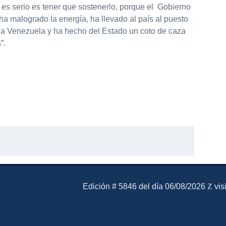
es serio es tener que sostenerlo, porque el Gobierno
ha malogrado la energía, ha llevado al país al puesto
to a Venezuela y ha hecho del Estado un coto de caza
”.
El Mensajero Diario
Edición # 5846 del día 06/08/2026
vis