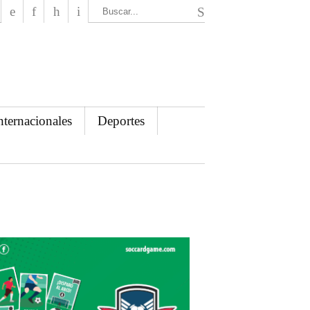
El Mensajero Diario
nternacionales
Deportes