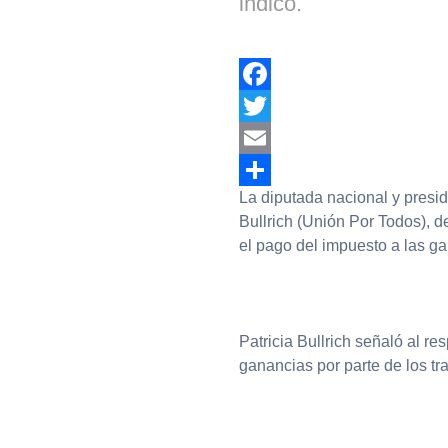
indicó.
Facebook
Twitter
Email
La diputada nacional y presid
Compartir
Bullrich (Unión Por Todos), d
el pago del impuesto a las ga
Patricia Bullrich señaló al re
ganancias por parte de los tra