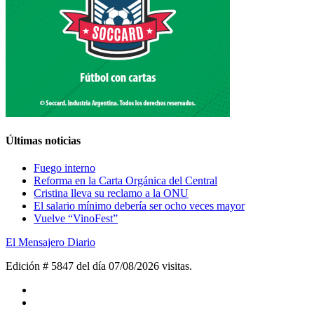
Últimas noticias
Fuego interno
Reforma en la Carta Orgánica del Central
Cristina lleva su reclamo a la ONU
El salario mínimo debería ser ocho veces mayor
Vuelve “VinoFest”
El Mensajero Diario
Edición # 5847 del día 07/08/2026
visitas.