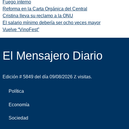
Fuego interno
Reforma en la Carta Orgánica del Central
Cristina lleva su reclamo a la ONU
El salario mínimo debería ser ocho veces mayor
Vuelve “VinoFest”
El Mensajero Diario
Edición # 5849 del día 09/08/2026
visitas.
Política
Economía
Sociedad