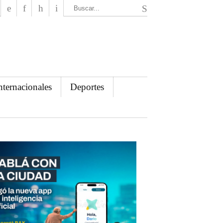
El Mensajero Diario
nternacionales
Deportes