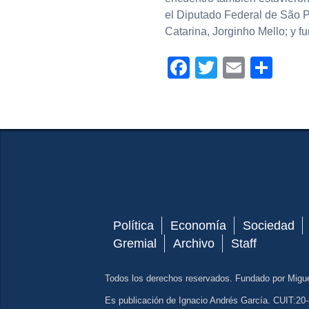
el Diputado Federal de São 
Catarina, Jorginho Mello; y f
Facebook
Twitter
Email
Com
Política
Economía
Sociedad
Gremial
Archivo
Staff
Todos los derechos reservados. Fundado por Migu
Es publicación de Ignacio Andrés García. CUIT:20-