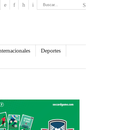
El Mensajero Diario
nternacionales
Deportes