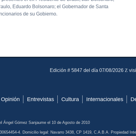
Paulo, Eduardo Bolsonaro; el Gobernador de Santa
uncionarios de su Gobierno.
partir
El Mensajero Diario
Edición # 5847 del día 07/08/2026
vis
Opinión
Entrevistas
Cultura
Internacionales
D
el Ángel Gómez Sanjaume el 10 de Agosto de 2010
30654454-4. Domicilio legal: Navarro 3438, CP 1419, C.A.B.A. Propiedad Intel