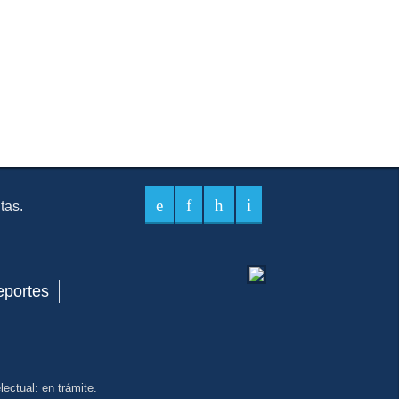
itas.
eportes
ectual: en trámite.