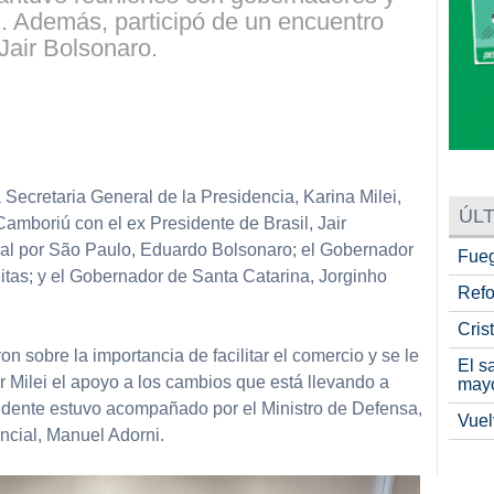
. Además, participó de un encuentro
Jair Bolsonaro.
partir
a Secretaria General de la Presidencia, Karina Milei,
ÚLT
amboriú con el ex Presidente de Brasil, Jair
ral por São Paulo, Eduardo Bolsonaro; el Gobernador
Fueg
itas; y el Gobernador de Santa Catarina, Jorginho
Refo
Cris
n sobre la importancia de facilitar el comercio y se le
El s
r Milei el apoyo a los cambios que está llevando a
may
sidente estuvo acompañado por el Ministro de Defensa,
Vuel
encial, Manuel Adorni.