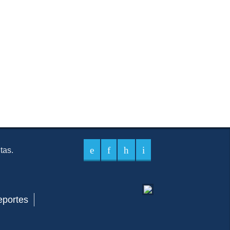
itas.
eportes