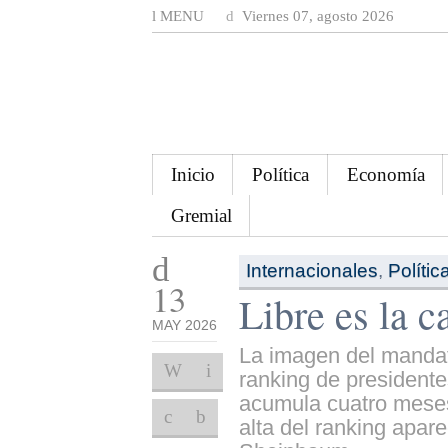
MENU
Viernes 07, agosto 2026
Inicio
Política
Economía
Gremial
Internacionales
,
Polític
13
Libre es la c
MAY 2026
La imagen del mandata
ranking de presidente
acumula cuatro meses
alta del ranking apar