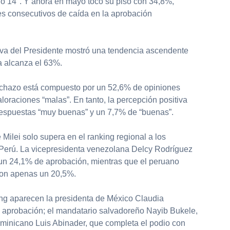
dó 14°. Y ahora en mayo tocó su piso con 34,8%,
s consecutivos de caída en la aprobación
iva del Presidente mostró una tendencia ascendente
a alcanza el 63%.
rechazo está compuesto por un 52,6% de opiniones
oraciones “malas”. En tanto, la percepción positiva
respuestas “muy buenas” y un 7,7% de “buenas”.
 Milei solo supera en el ranking regional a los
Perú. La vicepresidenta venezolana Delcy Rodríguez
un 24,1% de aprobación, mientras que el peruano
 con apenas un 20,5%.
king aparecen la presidenta de México Claudia
aprobación; el mandatario salvadoreño Nayib Bukele,
ominicano Luis Abinader, que completa el podio con