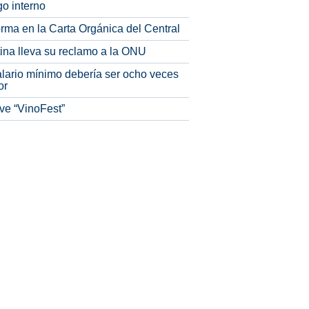
o interno
rma en la Carta Orgánica del Central
tina lleva su reclamo a la ONU
alario mínimo debería ser ocho veces
or
ve “VinoFest”