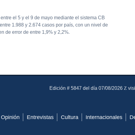
 entre el 5 y el 9 de mayo mediante el sistema CB
tre 1.988 y 2.674 casos por país, con un nivel de
n de error de entre 1,9% y 2,2%.
partir
El Mensajero Diario
Edición # 5847 del día 07/08/2026
vis
Opinión
Entrevistas
Cultura
Internacionales
D