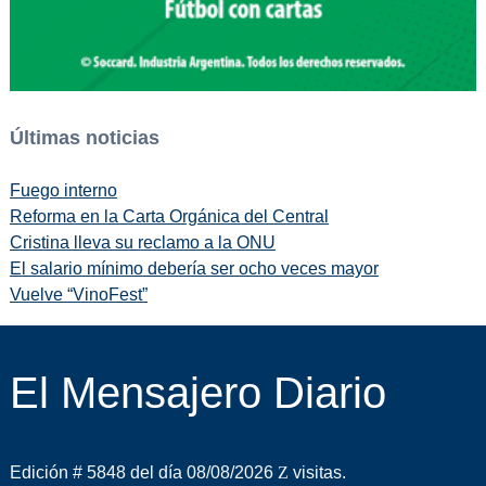
Últimas noticias
Fuego interno
Reforma en la Carta Orgánica del Central
Cristina lleva su reclamo a la ONU
El salario mínimo debería ser ocho veces mayor
Vuelve “VinoFest”
El Mensajero Diario
Edición # 5848 del día 08/08/2026
visitas.