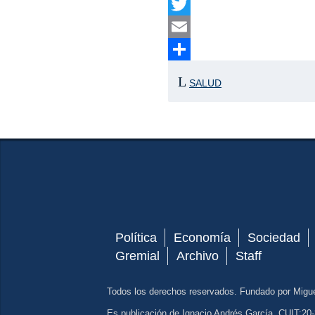
Facebook
Twitter
Email
Compartir
SALUD
Política
Economía
Sociedad
Gremial
Archivo
Staff
Todos los derechos reservados. Fundado por Migu
Es publicación de Ignacio Andrés García. CUIT:20-