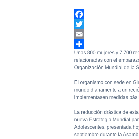
Facebook
Twitter
Email
Unas 800 mujeres y 7.700 re
Compartir
relacionadas con el embarazo,
Organización Mundial de la 
El organismo con sede en Gin
mundo diariamente a un recién
implementasen medidas básica
La reducción drástica de esta
nueva Estrategia Mundial para
Adolescentes, presentada hoy
septiembre durante la Asambl