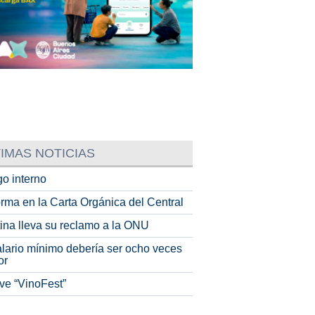
IMAS NOTICIAS
o interno
rma en la Carta Orgánica del Central
tina lleva su reclamo a la ONU
alario mínimo debería ser ocho veces
or
ve “VinoFest”