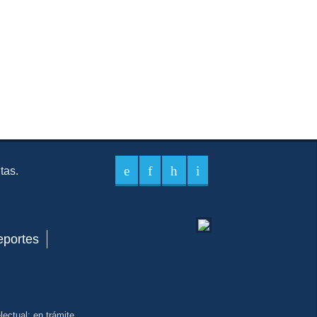
itas.
eportes
ectual: en trámite.