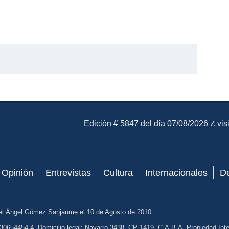
El Mensajero Diario
Edición # 5847 del día 07/08/2026
vis
Opinión
Entrevistas
Cultura
Internacionales
D
el Ángel Gómez Sanjaume el 10 de Agosto de 2010
30654454-4. Domicilio legal: Navarro 3438, CP 1419, C.A.B.A. Propiedad Intel