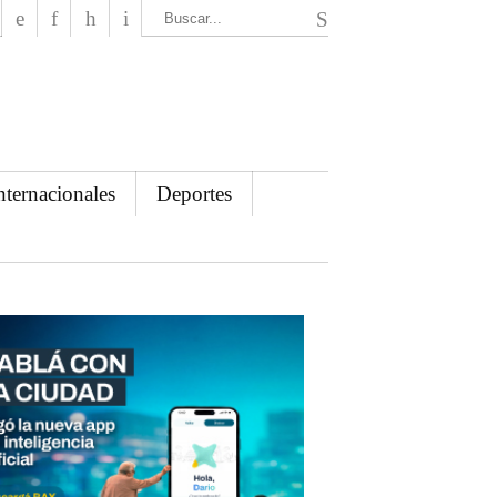
El Mensajero Diario
nternacionales
Deportes