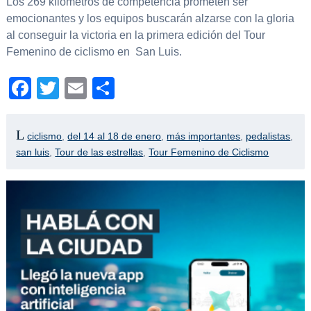
Los 269 kilómetros de competencia prometen ser
emocionantes y los equipos buscarán alzarse con la gloria
al conseguir la victoria en la primera edición del Tour
Femenino de ciclismo en San Luis.
Facebook
Twitter
Email
Compartir
ciclismo
,
del 14 al 18 de enero
,
más importantes
,
pedalistas
,
san luis
,
Tour de las estrellas
,
Tour Femenino de Ciclismo