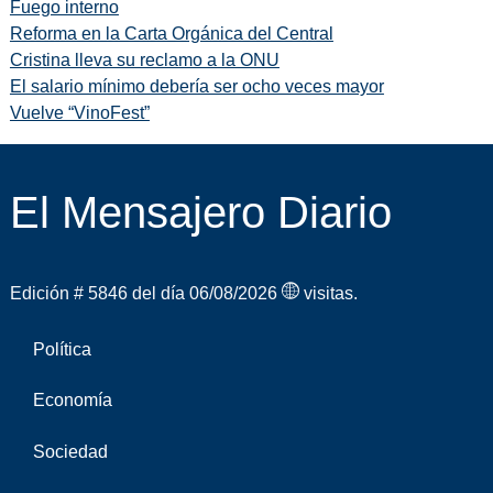
Fuego interno
Reforma en la Carta Orgánica del Central
Cristina lleva su reclamo a la ONU
El salario mínimo debería ser ocho veces mayor
Vuelve “VinoFest”
El Mensajero Diario
Edición # 5846 del día 06/08/2026
visitas.
Política
Economía
Sociedad