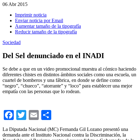
06
Abr 2015
Imprimir noticia
Enviar noticia por Email
Aumentar tamaño de la tipografía
Reducir tamaño de la tipografía
Sociedad
Del Sel denunciado en el INADI
Se debe a que en un video promocional muestra al cómico haciendo
diferentes chistes en distintos ámbitos sociales como una escuela, un
cuartel de bomberos y una fábrica, en donde se define como
“negro”, “chueco”, “atorrante” y “loco” para establecer una mejor
empatía con las personas que lo rodean.
Facebook
Twitter
Email
Compartir
La Diputada Nacional (MC) Fernanda Gil Lozano presentó una
demanda ante el Instituto Nacional contra la Discriminación, la