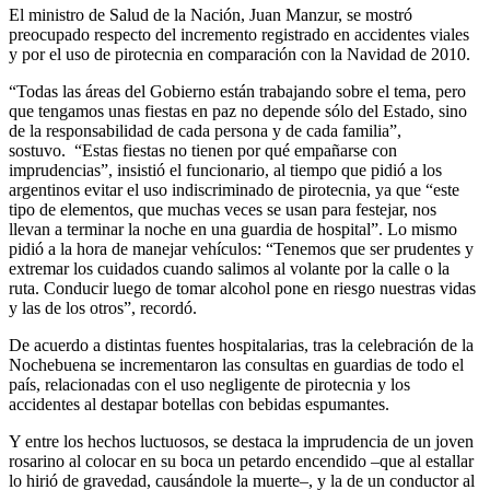
Compartir
El ministro de Salud de la Nación, Juan Manzur, se mostró
preocupado respecto del incremento registrado en accidentes viales
y por el uso de pirotecnia en comparación con la Navidad de 2010.
“Todas las áreas del Gobierno están trabajando sobre el tema, pero
que tengamos unas fiestas en paz no depende sólo del Estado, sino
de la responsabilidad de cada persona y de cada familia”,
sostuvo. “Estas fiestas no tienen por qué empañarse con
imprudencias”, insistió el funcionario, al tiempo que pidió a los
argentinos evitar el uso indiscriminado de pirotecnia, ya que “este
tipo de elementos, que muchas veces se usan para festejar, nos
llevan a terminar la noche en una guardia de hospital”. Lo mismo
pidió a la hora de manejar vehículos: “Tenemos que ser prudentes y
extremar los cuidados cuando salimos al volante por la calle o la
ruta. Conducir luego de tomar alcohol pone en riesgo nuestras vidas
y las de los otros”, recordó.
De acuerdo a distintas fuentes hospitalarias, tras la celebración de la
Nochebuena se incrementaron las consultas en guardias de todo el
país, relacionadas con el uso negligente de pirotecnia y los
accidentes al destapar botellas con bebidas espumantes.
Y entre los hechos luctuosos, se destaca la imprudencia de un joven
rosarino al colocar en su boca un petardo encendido –que al estallar
lo hirió de gravedad, causándole la muerte–, y la de un conductor al