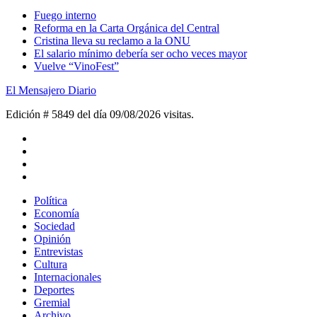
Fuego interno
Reforma en la Carta Orgánica del Central
Cristina lleva su reclamo a la ONU
El salario mínimo debería ser ocho veces mayor
Vuelve “VinoFest”
El Mensajero Diario
Edición # 5849 del día 09/08/2026
visitas.
Política
Economía
Sociedad
Opinión
Entrevistas
Cultura
Internacionales
Deportes
Gremial
Archivo