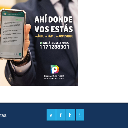
itas.