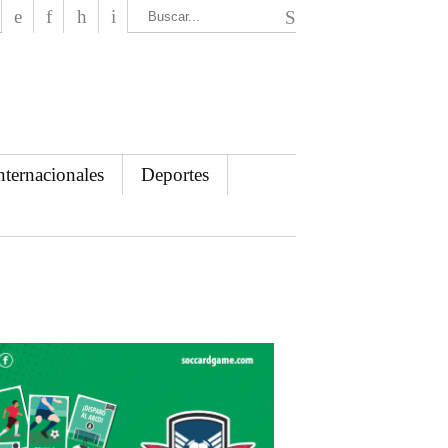
El Mensajero Diario
nternacionales
Deportes