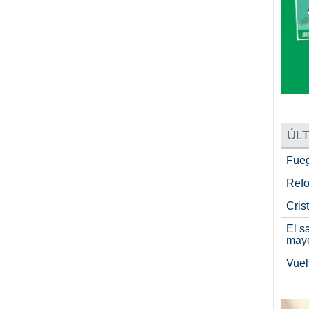
ÚLT
Fueg
Refo
Cris
El s
may
Vuel