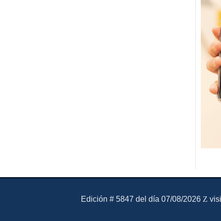
El Mensajero Diario
Edición # 5847 del día 07/08/2026
vis