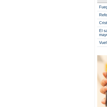
Fueg
Refo
Cris
El s
may
Vuel