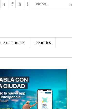
El Mensajero Diario
nternacionales
Deportes