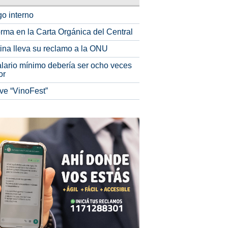
o interno
rma en la Carta Orgánica del Central
tina lleva su reclamo a la ONU
alario mínimo debería ser ocho veces
or
ve “VinoFest”