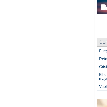
ÚLT
Fueg
Refo
Cris
El s
may
Vuel