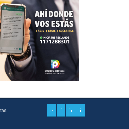
itas.