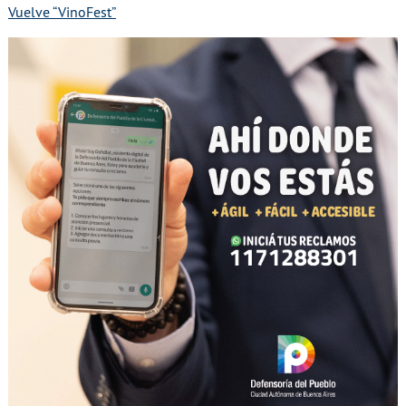
Vuelve “VinoFest”