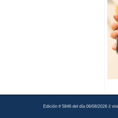
El Mensajero Diario
Edición # 5846 del día 06/08/2026
vis