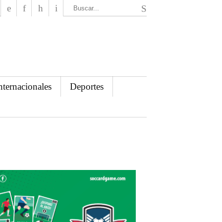
El Mensajero Diario
nternacionales
Deportes