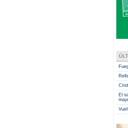
ÚLT
Fueg
Refo
Cris
El s
may
Vuel