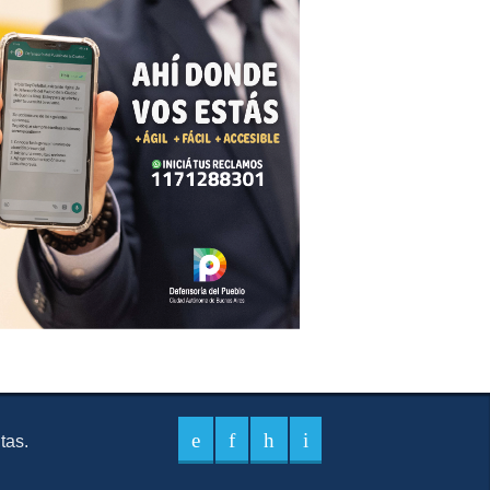
itas.