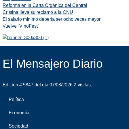
Reforma en la Carta Orgánica del Central
Cristina lleva su reclamo a la ONU
El salario mínimo debería ser ocho veces mayor
Vuelve “VinoFest”
El Mensajero Diario
Edición # 5847 del día 07/08/2026
visitas.
Política
Economía
Sociedad