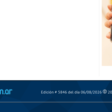
El Mensajero Diario
Edición # 5846 del día 06/08/2026
20