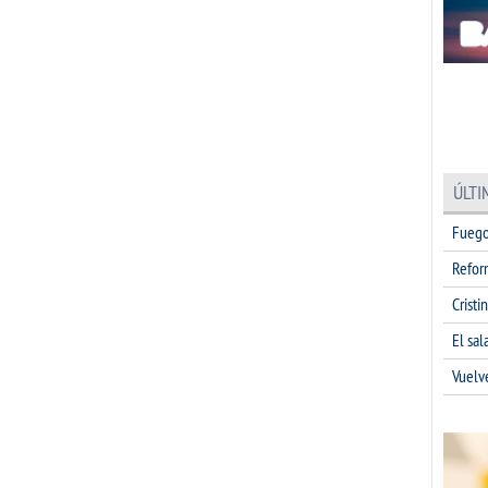
ÚLTI
Fuego
Refor
Cristi
El sa
Vuelv