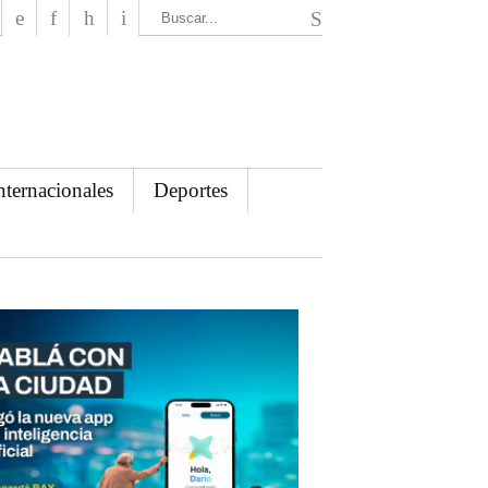
El Mensajero Diario
nternacionales
Deportes