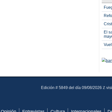
Fueg
Refo
Cris
El s
may
Vuel
El Mensajero Diario
Edición # 5849 del día 09/08/2026
vis
Opinión
Entrevistas
Cultura
Internacionales
D