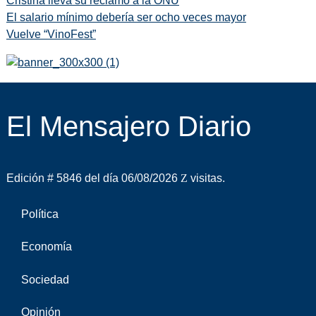
Cristina lleva su reclamo a la ONU
El salario mínimo debería ser ocho veces mayor
Vuelve “VinoFest”
El Mensajero Diario
Edición # 5846 del día 06/08/2026
visitas.
Política
Economía
Sociedad
Opinión