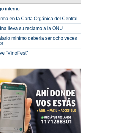
o interno
rma en la Carta Orgánica del Central
tina lleva su reclamo a la ONU
alario mínimo debería ser ocho veces
or
ve “VinoFest”