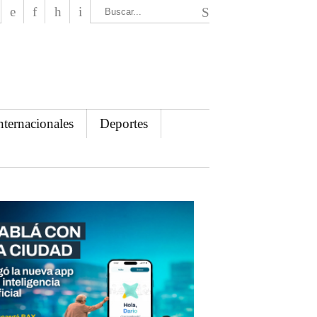
El Mensajero Diario
nternacionales
Deportes