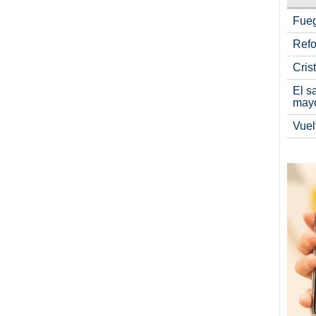
Fueg
Refo
Cris
El s
may
Vuel