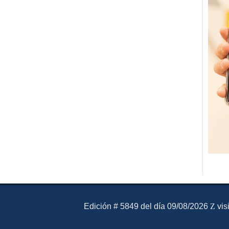
El Mensajero Diario
Edición # 5849 del día 09/08/2026
vis