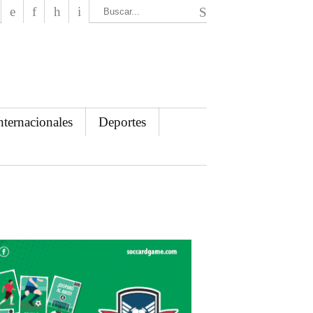
El Mensajero Diario
nternacionales
Deportes