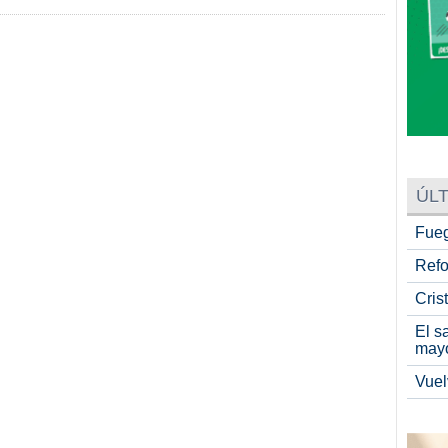
ÚLT
Fueg
Refo
Cris
El s
may
Vuel