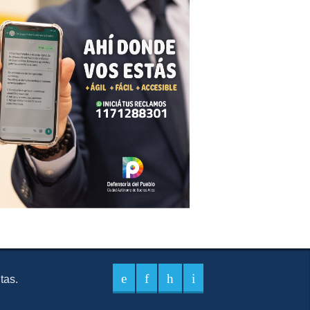
itas.