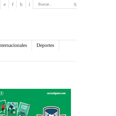
El Mensajero Diario
nternacionales
Deportes