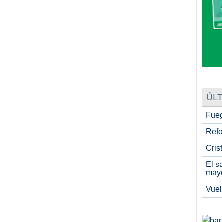
ÚLT
Fueg
Refo
Cris
El s
may
Vuel