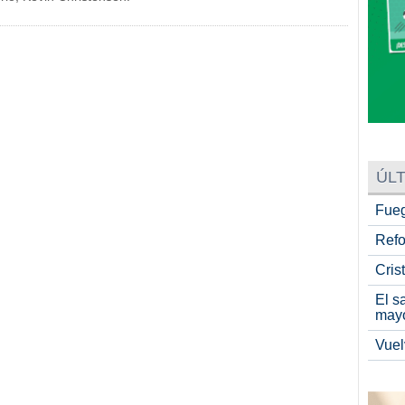
ÚLT
Fueg
Refo
Cris
El s
may
Vuel