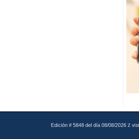
El Mensajero Diario
Edición # 5848 del día 08/08/2026
vis