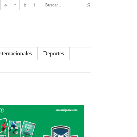
El Mensajero Diario
nternacionales
Deportes