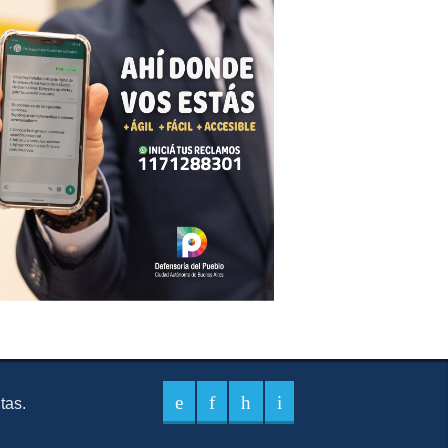
itas.