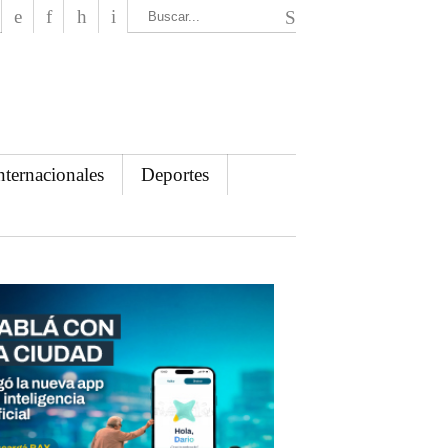
El Mensajero Diario
nternacionales
Deportes