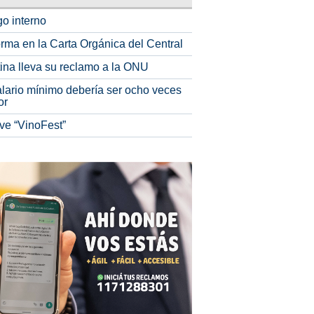
o interno
rma en la Carta Orgánica del Central
tina lleva su reclamo a la ONU
alario mínimo debería ser ocho veces
or
ve “VinoFest”