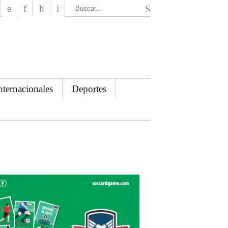
El Mensajero Diario
nternacionales
Deportes