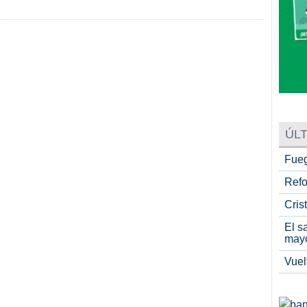
ÚLT
Fueg
Refo
Cris
El s
may
Vuel