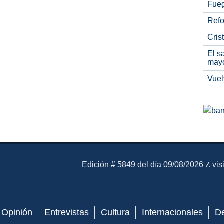
Fueg
Refo
Cris
El s
may
Vuel
El Mensajero Diario
Edición # 5849 del día 09/08/2026
vis
Opinión
Entrevistas
Cultura
Internacionales
D