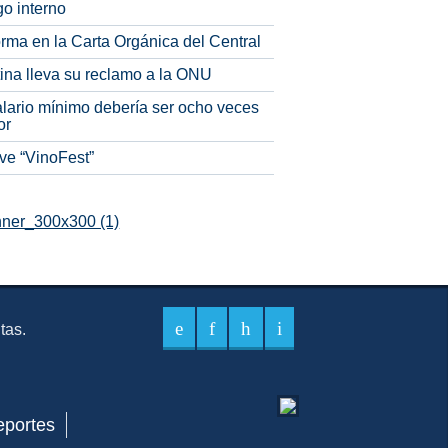
o interno
rma en la Carta Orgánica del Central
tina lleva su reclamo a la ONU
alario mínimo debería ser ocho veces
or
ve “VinoFest”
itas.
eportes