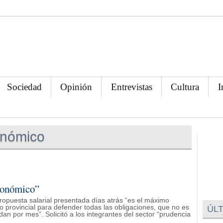
Sociedad
Opinión
Entrevistas
Cultura
I
onómico
conómico”
a propuesta salarial presentada días atrás “es el máximo
provincial para defender todas las obligaciones, que no es
ÚLT
idan por mes”. Solicitó a los integrantes del sector “prudencia