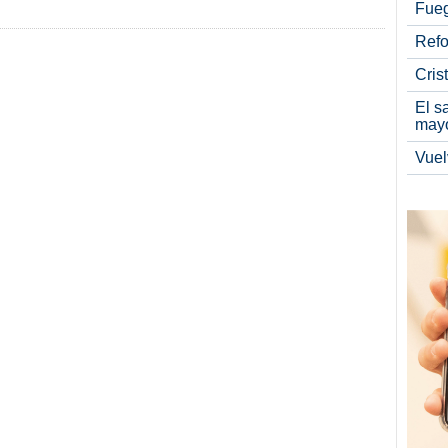
Fueg
Refo
Cris
El s
may
Vuel