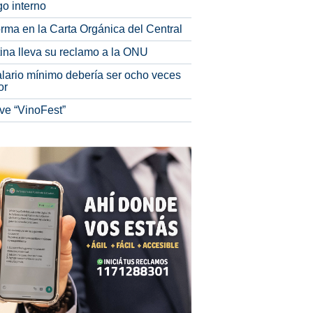
o interno
rma en la Carta Orgánica del Central
tina lleva su reclamo a la ONU
alario mínimo debería ser ocho veces
or
ve “VinoFest”