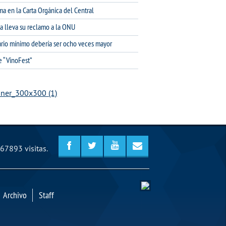
ma en la Carta Orgánica del Central
na lleva su reclamo a la ONU
lario mínimo debería ser ocho veces mayor
e “VinoFest”
67893 visitas.
Archivo
Staff