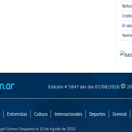
Refor
Cristi
El sa
Vuelv
El Mensajero Diario
Edición # 5847 del día 07/08/2026
20
Entrevistas
Cultura
Internacionales
Deportes
Gremial
Ángel Gómez Sanjaume el 10 de Agosto de 2010