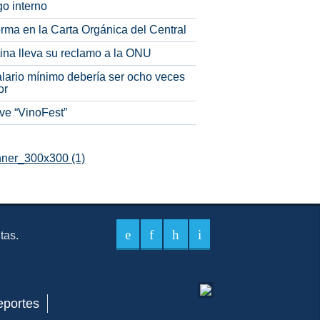
o interno
rma en la Carta Orgánica del Central
tina lleva su reclamo a la ONU
alario mínimo debería ser ocho veces
or
ve “VinoFest”
itas.
eportes