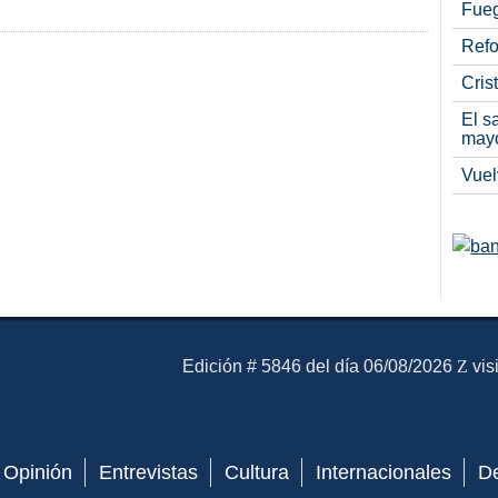
Fueg
Refo
Cris
El s
may
Vuel
El Mensajero Diario
Edición # 5846 del día 06/08/2026
vis
Opinión
Entrevistas
Cultura
Internacionales
D