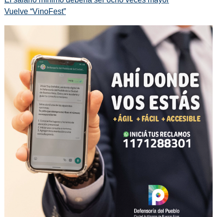
Vuelve “VinoFest”