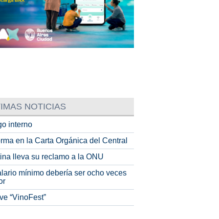
IMAS NOTICIAS
o interno
rma en la Carta Orgánica del Central
tina lleva su reclamo a la ONU
alario mínimo debería ser ocho veces
or
ve “VinoFest”