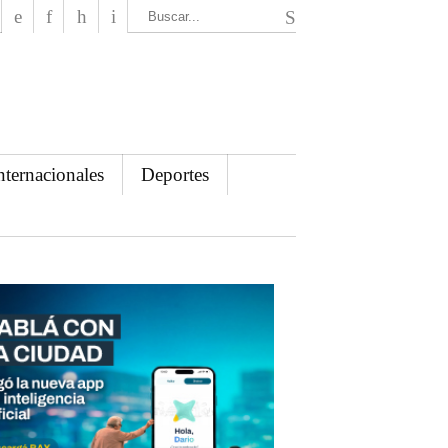
El Mensajero Diario
nternacionales
Deportes