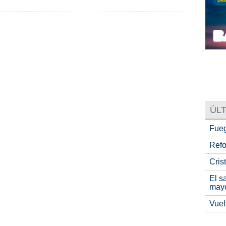
ÚLT
Fueg
Refo
Cris
El s
may
Vuel