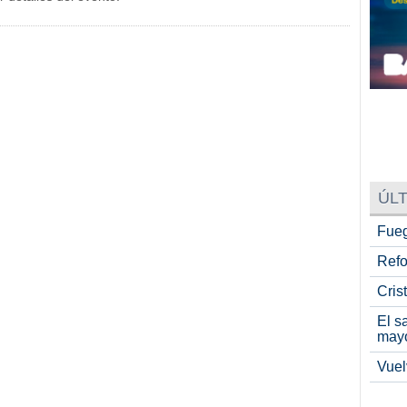
ÚLT
Fueg
Refo
Cris
El s
may
Vuel