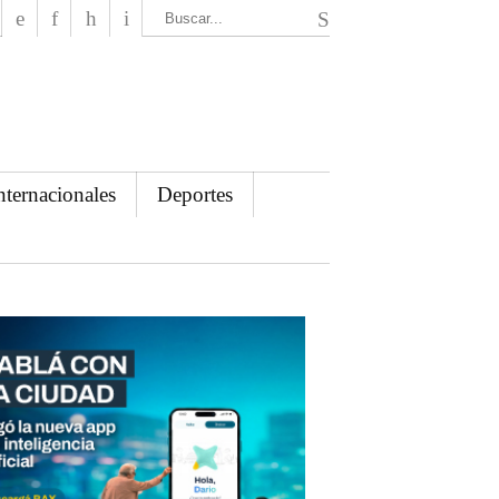
El Mensajero Diario
nternacionales
Deportes