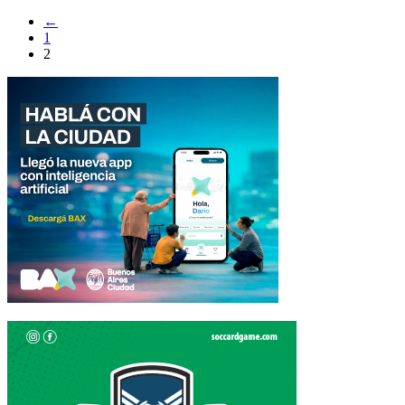
←
1
2