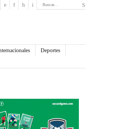
El Mensajero Diario
nternacionales
Deportes