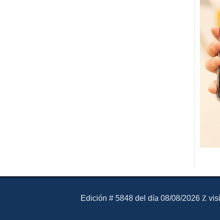
El Mensajero Diario
Edición # 5848 del día 08/08/2026
vis