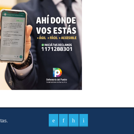
itas.