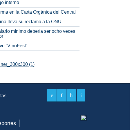
o interno
rma en la Carta Orgánica del Central
tina lleva su reclamo a la ONU
alario mínimo debería ser ocho veces
or
ve “VinoFest”
itas.
eportes