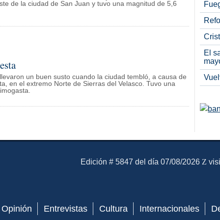
este de la ciudad de San Juan y tuvo una magnitud de 5,6
Fueg
Refo
Cris
El s
may
esta
e llevaron un buen susto cuando la ciudad tembló, a causa de
Vuel
a, en el extremo Norte de Sierras del Velasco. Tuvo una
Aimogasta.
El Mensajero Diario
Edición # 5847 del día 07/08/2026
vis
Opinión
Entrevistas
Cultura
Internacionales
D