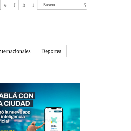
El Mensajero Diario
nternacionales
Deportes