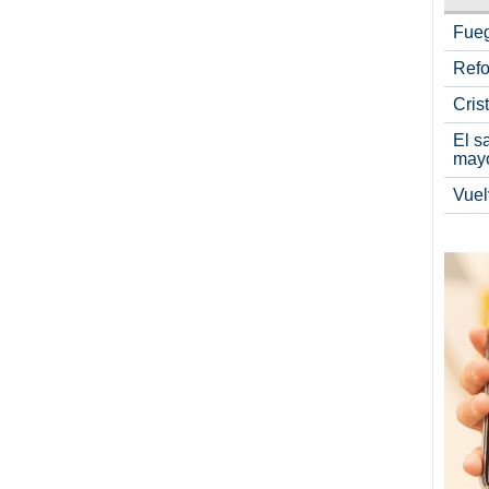
Fueg
Refo
Cris
El s
may
Vuel