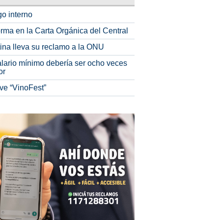
o interno
rma en la Carta Orgánica del Central
tina lleva su reclamo a la ONU
alario mínimo debería ser ocho veces
or
ve “VinoFest”